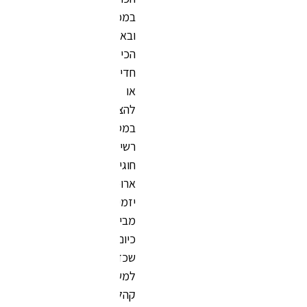
במכשירים
ובאביזרים
הכי
חדישים
או
להציג
במסגרתו
רשימת
חוגים
ארוכה.
יזמים
מבינים
כיום
שכדי
למשוך
קהל