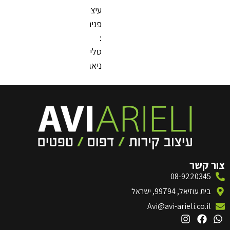
עיצוב
פנים
:
טלי
ניאגו
08-
, ישראל
Avi@avi-arie