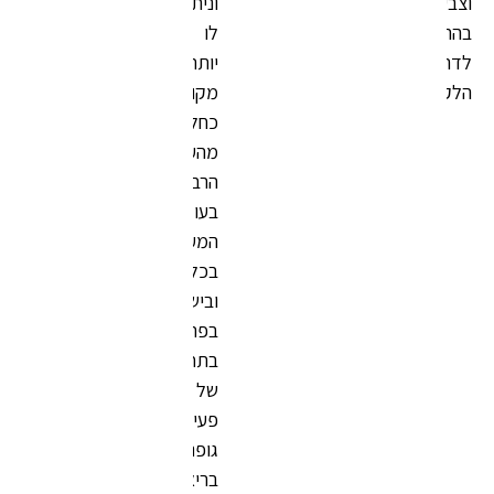
וניתן
לו
יותר
מקום
כחלק
מהעיסוק
הרב
בעולם
המערבי
בכלל
ובישראל
בפרט
בתחום
של
פעילות
גופנית,
בריאות