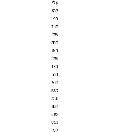
עליהם
להשקיע
במראה
הויזואלי
של
החלל,
באופי
שלו,
בצורה
בה
הוא
מסודר
ובמידת
הנוחות
שהוא
מאפשר
למתאמניו."