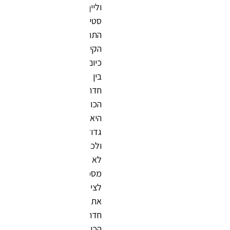
ולייף
סטייל.
התחרות
הקיימת
כיום
בין
חדרי
הכושר
היא
גדולה,
ולכן
לא
מספיק
לצייד
את
חדר
הכושר